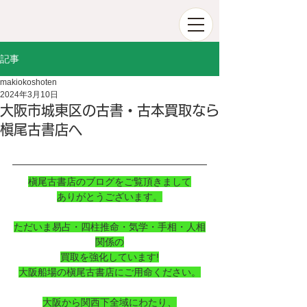
記事
makiokoshoten
2024年3月10日
大阪市城東区の古書・古本買取なら
槇尾古書店へ
槇尾古書店のブログをご覧頂きまして
ありがとうございます。
ただいま易占・四柱推命・気学・手相・人相
関係の
買取を強化しています!
大阪船場の槇尾古書店にご用命ください。
大阪から関西下全域にわたり、