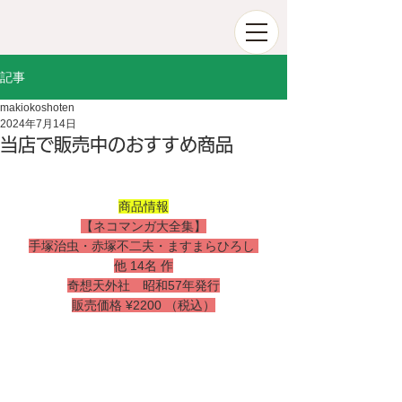
記事
makiokoshoten
2024年7月14日
当店で販売中のおすすめ商品
商品情報
【ネコマンガ大全集】
手塚治虫・赤塚不二夫・ますまらひろし 
他 14名 作
奇想天外社　昭和57年発行
販売価格 ¥2200 （税込）