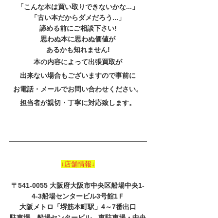
「こんな本は買い取りできないかな...」
「古い本だからダメだろう...」
諦める前にご相談下さい!
思わぬ本に思わぬ価値が
あるかも知れません!
本の内容によって出張買取が
出来ない場合もございますので事前に
お電話・メールでお問い合わせください。
担当者が親切・丁寧に対応致します。
↓店舗情報↓
〒541-0055 大阪府大阪市中央区船場中央1-
4-3船場センタービル3号館1Ｆ
大阪メトロ「堺筋本町駅」4～7番出口
駐車場　船場センタービル　東駐車場・中央