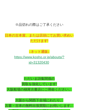
※品切れの際はご了承ください
日本の古本屋、または店頭にてお買い求めい
ただけます!
↓ネット通販↓
https://www.kosho.or.jp/abouts/?
id=31320430
ただいま詩集関係の
買取を強化しています!
大阪船場の槇尾古書店にご用命ください。
大阪から関西下全域にわたり、
古書・古本の無料出張買取にお伺いします。