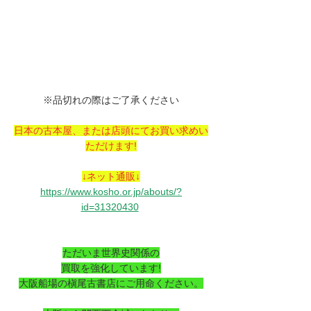
※品切れの際はご了承ください
日本の古本屋、または店頭にてお買い求めい
ただけます!
↓ネット通販↓
https://www.kosho.or.jp/abouts/?
id=31320430
ただいま世界史関係の
買取を強化しています!
大阪船場の槇尾古書店にご用命ください。