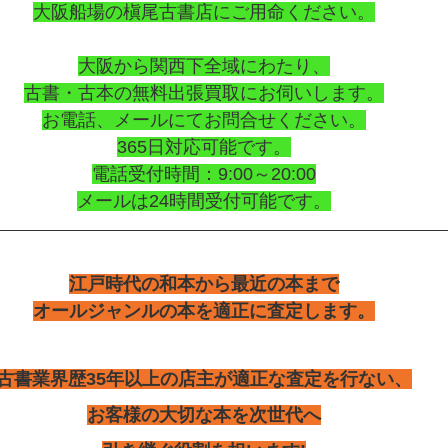
大阪船場の槇尾古書店にご用命ください。
大阪から関西下全域にわたり、
古書・古本の無料出張買取にお伺いします。
お電話、メールにてお問合せください。
365日対応可能です。
電話受付時間：9:00～20:00
メールは24時間受付可能です。
江戸時代の和本から最近の本まで
オールジャンルの本を適正に査定します。
古書業界歴35年以上の店主が適正な査定を行ない、
お客様の大切な本を次世代へ