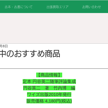
古本・古書について
出張買取エリア
お問い合わせ
0月8日
中のおすすめ商品
【商品情報】
定本 円谷英二随筆評論集成
円谷英二　著　竹内博　編
ワイズ出版2010年発行
販売価格 4,180円(税込)