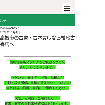
記事
makiokoshoten
2022年11月4日
高槻市の古書・古本買取なら槇尾古
書店へ
槇尾古書店のブログをご覧頂きまして
ありがとうございます。
ただいま、日本刀・甲冑・武術など
刀剣・武道関係の書籍を買取強化しています!
大阪船場の槇尾古書店にご用命ください。
大阪から関西下全域にわたり、
古書・古本の無料出張買取にお伺いします。