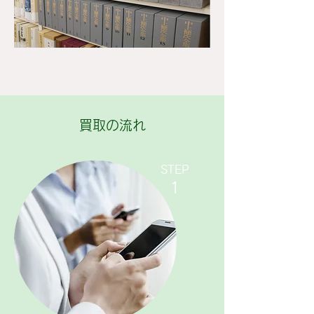
買取の流れ
​STEP
1