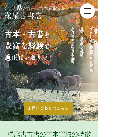
奈良県
古書
古本買取
の
・
なら
槇尾古書店
｜​ 奈良県内出張買取無料
｜ 豊富な実績と経験
｜ プロによる親切丁寧な査定
​古本・古書
を
豊富な経験
で
適正
買い取り
お問い合わせはこちら
槇尾古書店の古本買取の特徴