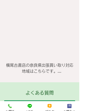
槇尾古書店の奈良県出張買い取り対応
地域はこちらです。

生駒郡安堵町　生駒郡斑鳩町　生駒郡
三郷町　生駒郡平群町　生駒市　宇陀
よくある質問
郡曽爾村　宇陀郡御杖村　宇陀市　香
芝市　橿原市　葛城市　北葛城郡王寺
Q
町　北葛城郡河合町　北葛城郡上牧